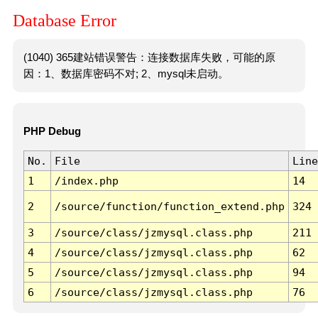
Database Error
(1040) 365建站错误警告：连接数据库失败，可能的原
因：1、数据库密码不对; 2、mysql未启动。
PHP Debug
No.
File
Line
1
/index.php
14
2
/source/function/function_extend.php
324
3
/source/class/jzmysql.class.php
211
4
/source/class/jzmysql.class.php
62
5
/source/class/jzmysql.class.php
94
6
/source/class/jzmysql.class.php
76