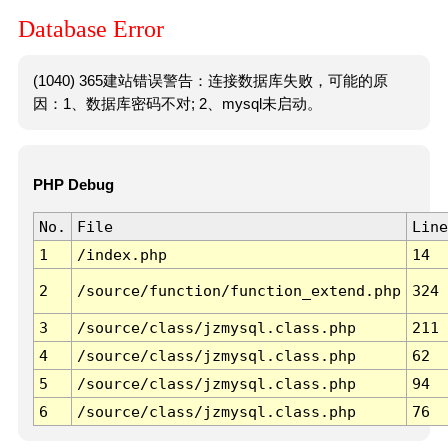
Database Error
(1040) 365建站错误警告：连接数据库失败，可能的原
因：1、数据库密码不对; 2、mysql未启动。
PHP Debug
No.
File
Line
1
/index.php
14
2
/source/function/function_extend.php
324
3
/source/class/jzmysql.class.php
211
4
/source/class/jzmysql.class.php
62
5
/source/class/jzmysql.class.php
94
6
/source/class/jzmysql.class.php
76