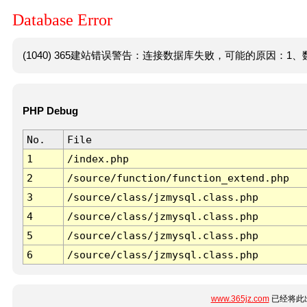
Database Error
(1040) 365建站错误警告：连接数据库失败，可能的原因：1、数
PHP Debug
No.
File
1
/index.php
2
/source/function/function_extend.php
3
/source/class/jzmysql.class.php
4
/source/class/jzmysql.class.php
5
/source/class/jzmysql.class.php
6
/source/class/jzmysql.class.php
www.365jz.com
已经将此