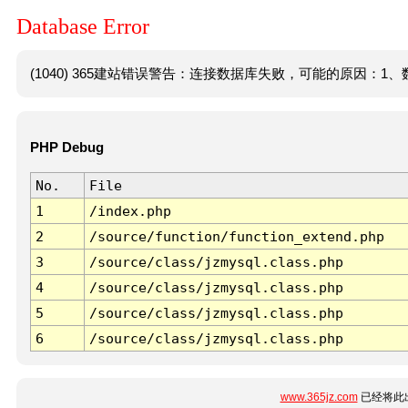
Database Error
(1040) 365建站错误警告：连接数据库失败，可能的原因：1、数
PHP Debug
No.
File
1
/index.php
2
/source/function/function_extend.php
3
/source/class/jzmysql.class.php
4
/source/class/jzmysql.class.php
5
/source/class/jzmysql.class.php
6
/source/class/jzmysql.class.php
www.365jz.com
已经将此