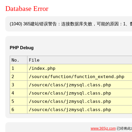
Database Error
(1040) 365建站错误警告：连接数据库失败，可能的原因：1、数
PHP Debug
No.
File
1
/index.php
2
/source/function/function_extend.php
3
/source/class/jzmysql.class.php
4
/source/class/jzmysql.class.php
5
/source/class/jzmysql.class.php
6
/source/class/jzmysql.class.php
www.365jz.com
已经将此