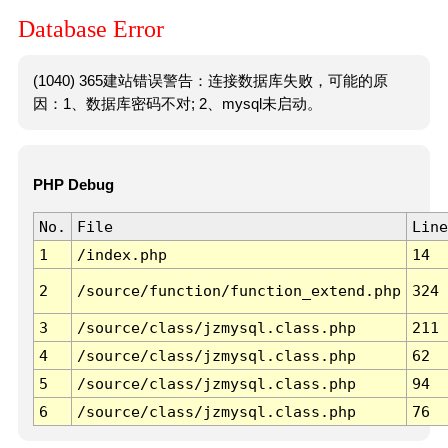
Database Error
(1040) 365建站错误警告：连接数据库失败，可能的原
因：1、数据库密码不对; 2、mysql未启动。
PHP Debug
No.
File
Line
1
/index.php
14
2
/source/function/function_extend.php
324
3
/source/class/jzmysql.class.php
211
4
/source/class/jzmysql.class.php
62
5
/source/class/jzmysql.class.php
94
6
/source/class/jzmysql.class.php
76