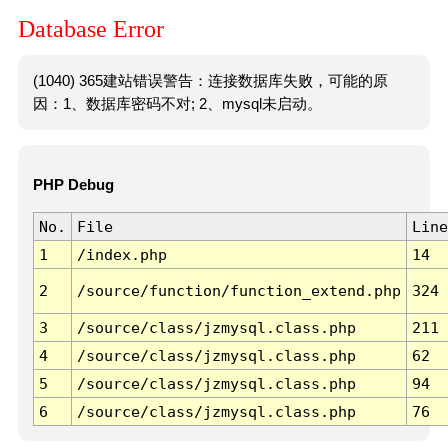
Database Error
(1040) 365建站错误警告：连接数据库失败，可能的原
因：1、数据库密码不对; 2、mysql未启动。
PHP Debug
No.
File
Line
1
/index.php
14
2
/source/function/function_extend.php
324
3
/source/class/jzmysql.class.php
211
4
/source/class/jzmysql.class.php
62
5
/source/class/jzmysql.class.php
94
6
/source/class/jzmysql.class.php
76