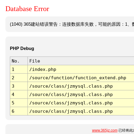
Database Error
(1040) 365建站错误警告：连接数据库失败，可能的原因：1、数
PHP Debug
No.
File
1
/index.php
2
/source/function/function_extend.php
3
/source/class/jzmysql.class.php
4
/source/class/jzmysql.class.php
5
/source/class/jzmysql.class.php
6
/source/class/jzmysql.class.php
www.365jz.com
已经将此