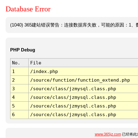
Database Error
(1040) 365建站错误警告：连接数据库失败，可能的原因：1、数
PHP Debug
No.
File
1
/index.php
2
/source/function/function_extend.php
3
/source/class/jzmysql.class.php
4
/source/class/jzmysql.class.php
5
/source/class/jzmysql.class.php
6
/source/class/jzmysql.class.php
www.365jz.com
已经将此