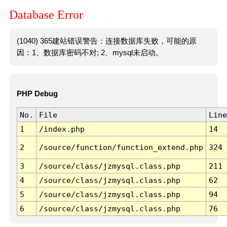
Database Error
(1040) 365建站错误警告：连接数据库失败，可能的原
因：1、数据库密码不对; 2、mysql未启动。
PHP Debug
No.
File
Line
1
/index.php
14
2
/source/function/function_extend.php
324
3
/source/class/jzmysql.class.php
211
4
/source/class/jzmysql.class.php
62
5
/source/class/jzmysql.class.php
94
6
/source/class/jzmysql.class.php
76