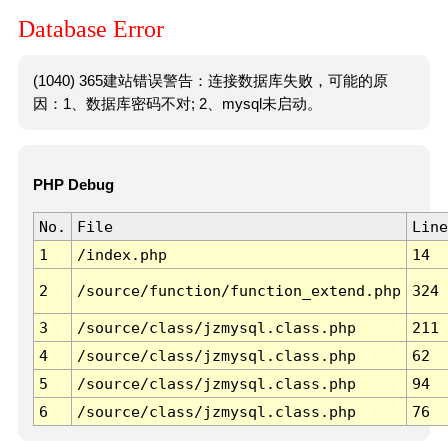
Database Error
(1040) 365建站错误警告：连接数据库失败，可能的原
因：1、数据库密码不对; 2、mysql未启动。
PHP Debug
No.
File
Line
1
/index.php
14
2
/source/function/function_extend.php
324
3
/source/class/jzmysql.class.php
211
4
/source/class/jzmysql.class.php
62
5
/source/class/jzmysql.class.php
94
6
/source/class/jzmysql.class.php
76