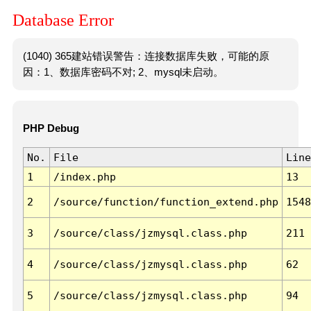
Database Error
(1040) 365建站错误警告：连接数据库失败，可能的原
因：1、数据库密码不对; 2、mysql未启动。
PHP Debug
No.
File
Line
1
/index.php
13
2
/source/function/function_extend.php
1548
3
/source/class/jzmysql.class.php
211
4
/source/class/jzmysql.class.php
62
5
/source/class/jzmysql.class.php
94