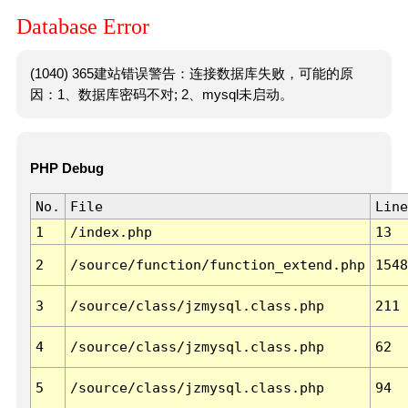
Database Error
(1040) 365建站错误警告：连接数据库失败，可能的原
因：1、数据库密码不对; 2、mysql未启动。
PHP Debug
No.
File
Line
1
/index.php
13
2
/source/function/function_extend.php
1548
3
/source/class/jzmysql.class.php
211
4
/source/class/jzmysql.class.php
62
5
/source/class/jzmysql.class.php
94