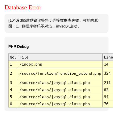
Database Error
(1040) 365建站错误警告：连接数据库失败，可能的原
因：1、数据库密码不对; 2、mysql未启动。
PHP Debug
No.
File
Line
1
/index.php
14
2
/source/function/function_extend.php
324
3
/source/class/jzmysql.class.php
211
4
/source/class/jzmysql.class.php
62
5
/source/class/jzmysql.class.php
94
6
/source/class/jzmysql.class.php
76