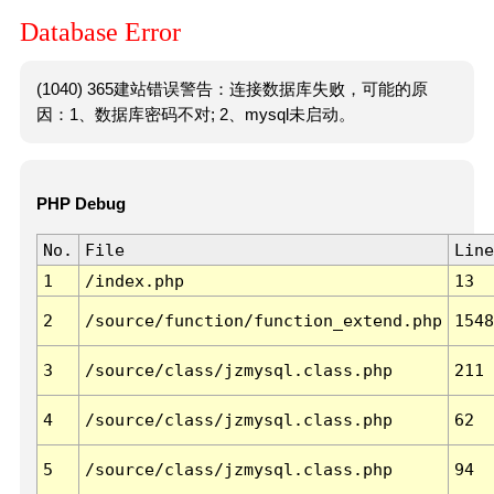
Database Error
(1040) 365建站错误警告：连接数据库失败，可能的原
因：1、数据库密码不对; 2、mysql未启动。
PHP Debug
No.
File
Line
1
/index.php
13
2
/source/function/function_extend.php
1548
3
/source/class/jzmysql.class.php
211
4
/source/class/jzmysql.class.php
62
5
/source/class/jzmysql.class.php
94